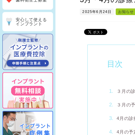
歯科衛生士募集
2025年6月24日
お知らせ
安心して使える
インプラント
目次
３月の
３月の
4月の診
4月の予