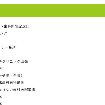
ょう歯科開院記念日
ィング
セミナー受講
歯科クリニック出張
講
ナー受講（全員）
附属高校歯科健診
じょうない歯科医院出張
講
講