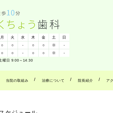
月
火
水
木
金
土
日
○
○
-
○
○
※
-
○
○
-
○
○
※
-
土曜日 9:00～14:30
当院の取組み
治療について
院長紹介
ア
療スケジュール