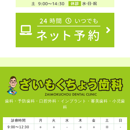
歯科・予防歯科・口腔外科・インプラント・審美歯科・小児歯
科
診療時間
月
火
水
木
金
土
日
9:00〜12:30
○
○
-
○
○
※
-