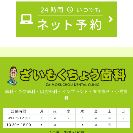
歯科・予防歯科・口腔外科・インプラント・審美歯科・小児歯
科
診療時間
月
火
水
木
金
土
日
9:00〜12:30
○
○
-
○
○
※
-
13:30〜18:00
○
○
-
○
○
※
-
＊土曜日 9:00～14:30