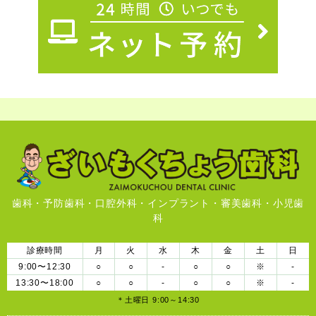
歯科・予防歯科・口腔外科・インプラント・審美歯科・小児歯
科
診療時間
月
火
水
木
金
土
日
9:00〜12:30
○
○
-
○
○
※
-
13:30〜18:00
○
○
-
○
○
※
-
＊土曜日 9:00～14:30