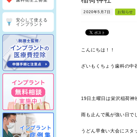
歯科衛生士募集
2020年5月7日
お知らせ
安心して使える
インプラント
こんにちは！！
ざいもくちょう歯科の中
19日土曜日は栄沢稲荷神
雨も止んで風が強い日で
うどん早食い大会にスタ