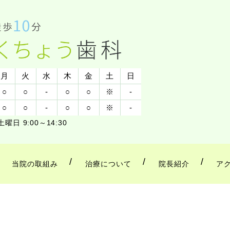
月
火
水
木
金
土
日
○
○
-
○
○
※
-
○
○
-
○
○
※
-
土曜日 9:00～14:30
当院の取組み
治療について
院長紹介
ア