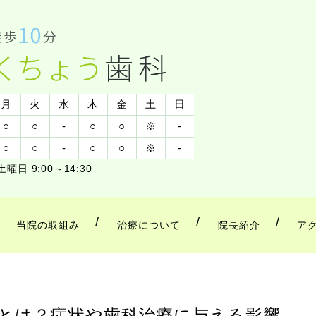
月
火
水
木
金
土
日
○
○
-
○
○
※
-
○
○
-
○
○
※
-
土曜日 9:00～14:30
当院の取組み
治療について
院長紹介
ア
とは？症状や歯科治療に与える影響