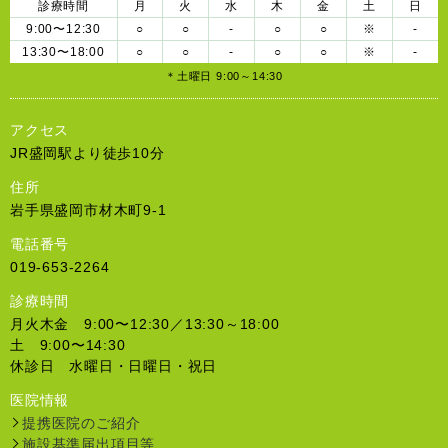
診療時間
月
火
水
木
金
土
日
9:00〜12:30
○
○
-
○
○
※
-
13:30〜18:00
○
○
-
○
○
※
-
＊土曜日 9:00～14:30
アクセス
JR盛岡駅より徒歩10分
住所
岩手県盛岡市材木町9-1
電話番号
019-653-2264
診療時間
月火木金 9:00〜12:30／13:30～18:00
土 9:00〜14:30
休診日 水曜日・日曜日・祝日
医院情報
提携医院のご紹介
施設基準届出項目等