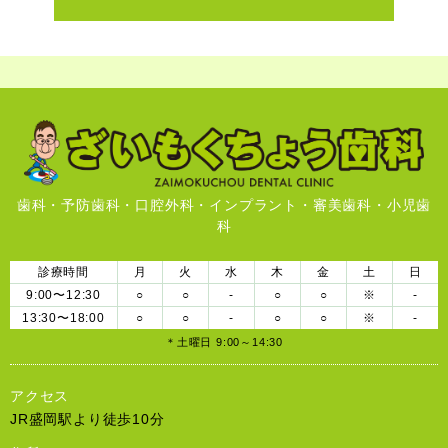
歯科・予防歯科・口腔外科・インプラント・審美歯科・小児歯
科
診療時間
月
火
水
木
金
土
日
9:00〜12:30
○
○
-
○
○
※
-
13:30〜18:00
○
○
-
○
○
※
-
＊土曜日 9:00～14:30
アクセス
JR盛岡駅より徒歩10分