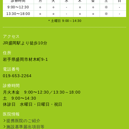
診療時間
月
火
水
木
金
土
日
9:00〜12:30
○
○
-
○
○
※
-
13:30〜18:00
○
○
-
○
○
※
-
＊土曜日 9:00～14:30
アクセス
JR盛岡駅より徒歩10分
住所
岩手県盛岡市材木町9-1
電話番号
019-653-2264
診療時間
月火木金 9:00〜12:30／13:30～18:00
土 9:00〜14:30
休診日 水曜日・日曜日・祝日
医院情報
提携医院のご紹介
施設基準届出項目等