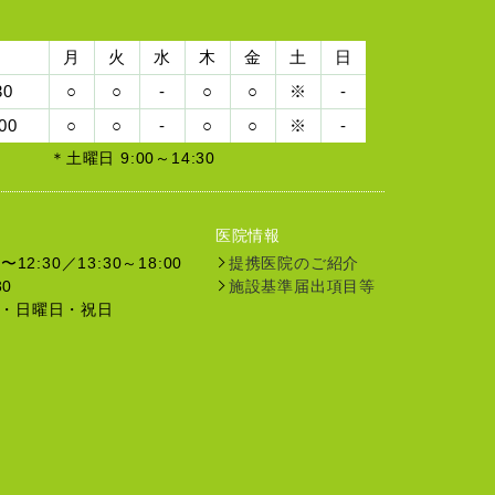
月
火
水
木
金
土
日
30
○
○
-
○
○
※
-
00
○
○
-
○
○
※
-
＊土曜日 9:00～14:30
医院情報
12:30／13:30～18:00
提携医院のご紹介
30
施設基準届出項目等
・日曜日・祝日