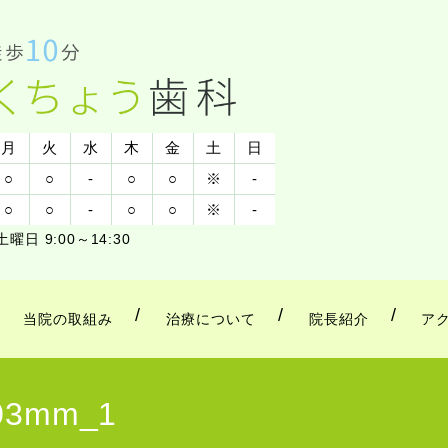
月
火
水
木
金
土
日
○
○
-
○
○
※
-
○
○
-
○
○
※
-
土曜日 9:00～14:30
当院の取組み
治療について
院長紹介
ア
s_03mm_1