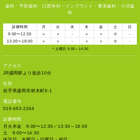
歯科・予防歯科・口腔外科・インプラント・審美歯科・小児歯
科
診療時間
月
火
水
木
金
土
日
9:00〜12:30
○
○
-
○
○
※
-
13:30〜18:00
○
○
-
○
○
※
-
＊土曜日 9:00～14:30
アクセス
JR盛岡駅より徒歩10分
住所
岩手県盛岡市材木町9-1
電話番号
019-653-2264
診療時間
月火木金 9:00〜12:30／13:30～18:00
土 9:00〜14:30
休診日 水曜日・日曜日・祝日