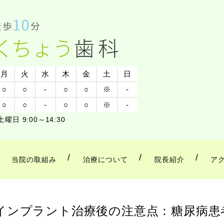
月
火
水
木
金
土
日
○
○
-
○
○
※
-
○
○
-
○
○
※
-
土曜日 9:00～14:30
当院の取組み
治療について
院長紹介
ア
インプラント治療後の注意点：糖尿病患