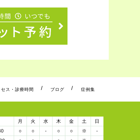
クセス・診療時間
ブログ
症例集
月
火
水
木
金
土
日
30
○
○
-
○
○
※
-