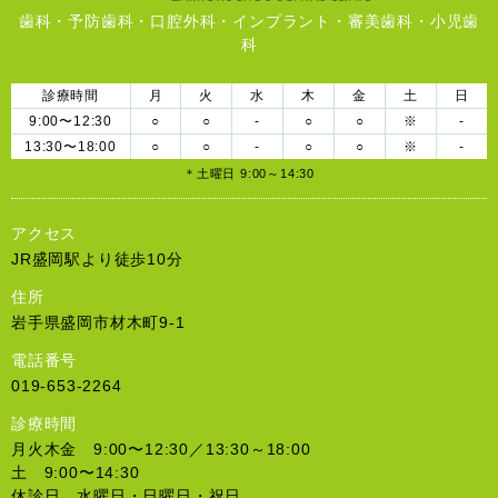
歯科・予防歯科・口腔外科・インプラント・審美歯科・小児歯
科
診療時間
月
火
水
木
金
土
日
9:00〜12:30
○
○
-
○
○
※
-
13:30〜18:00
○
○
-
○
○
※
-
＊土曜日 9:00～14:30
アクセス
JR盛岡駅より徒歩10分
住所
岩手県盛岡市材木町9-1
電話番号
019-653-2264
診療時間
月火木金 9:00〜12:30／13:30～18:00
土 9:00〜14:30
休診日 水曜日・日曜日・祝日