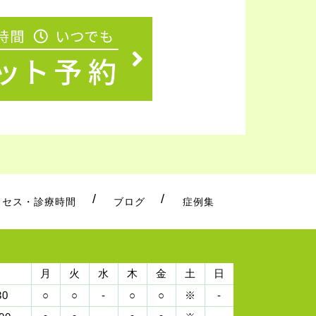
クセス・診療時間
ブログ
症例集
月
火
水
木
金
土
日
30
○
○
-
○
○
※
-