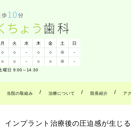
月
火
水
木
金
土
日
○
○
-
○
○
※
-
○
○
-
○
○
※
-
土曜日 9:00～14:30
当院の取組み
治療について
院長紹介
ア
インプラント治療後の圧迫感が生じる