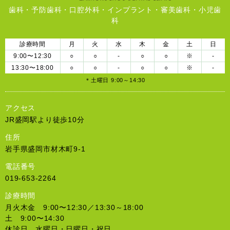
歯科・予防歯科・口腔外科・インプラント・審美歯科・小児歯
科
診療時間
月
火
水
木
金
土
日
9:00〜12:30
○
○
-
○
○
※
-
13:30〜18:00
○
○
-
○
○
※
-
＊土曜日 9:00～14:30
アクセス
JR盛岡駅より徒歩10分
住所
岩手県盛岡市材木町9-1
電話番号
019-653-2264
診療時間
月火木金 9:00〜12:30／13:30～18:00
土 9:00〜14:30
休診日 水曜日・日曜日・祝日