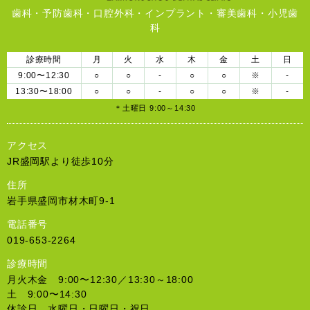
歯科・予防歯科・口腔外科・インプラント・審美歯科・小児歯
科
診療時間
月
火
水
木
金
土
日
9:00〜12:30
○
○
-
○
○
※
-
13:30〜18:00
○
○
-
○
○
※
-
＊土曜日 9:00～14:30
アクセス
JR盛岡駅より徒歩10分
住所
岩手県盛岡市材木町9-1
電話番号
019-653-2264
診療時間
月火木金 9:00〜12:30／13:30～18:00
土 9:00〜14:30
休診日 水曜日・日曜日・祝日