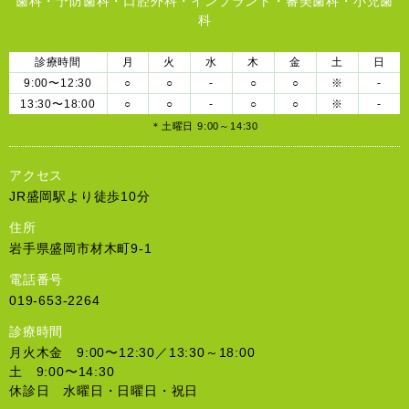
歯科・予防歯科・口腔外科・インプラント・審美歯科・小児歯
科
診療時間
月
火
水
木
金
土
日
9:00〜12:30
○
○
-
○
○
※
-
13:30〜18:00
○
○
-
○
○
※
-
＊土曜日 9:00～14:30
アクセス
JR盛岡駅より徒歩10分
住所
岩手県盛岡市材木町9-1
電話番号
019-653-2264
診療時間
月火木金 9:00〜12:30／13:30～18:00
土 9:00〜14:30
休診日 水曜日・日曜日・祝日