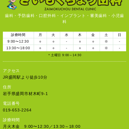
歯科・予防歯科・口腔外科・インプラント・審美歯科・小児歯
科
診療時間
月
火
水
木
金
土
日
9:00〜12:30
○
○
-
○
○
※
-
13:30〜18:00
○
○
-
○
○
※
-
＊土曜日 9:00～14:30
アクセス
JR盛岡駅より徒歩10分
住所
岩手県盛岡市材木町9-1
電話番号
019-653-2264
診療時間
月火木金 9:00〜12:30／13:30～18:00