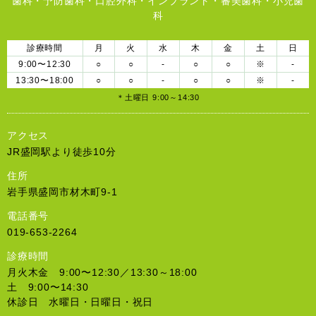
歯科・予防歯科・口腔外科・インプラント・審美歯科・小児歯
科
診療時間
月
火
水
木
金
土
日
9:00〜12:30
○
○
-
○
○
※
-
13:30〜18:00
○
○
-
○
○
※
-
＊土曜日 9:00～14:30
アクセス
JR盛岡駅より徒歩10分
住所
岩手県盛岡市材木町9-1
電話番号
019-653-2264
診療時間
月火木金 9:00〜12:30／13:30～18:00
土 9:00〜14:30
休診日 水曜日・日曜日・祝日