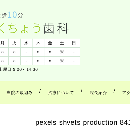
月
火
水
木
金
土
日
○
○
-
○
○
※
-
○
○
-
○
○
※
-
土曜日 9:00～14:30
当院の取組み
治療について
院長紹介
ア
pexels-shvets-production-8