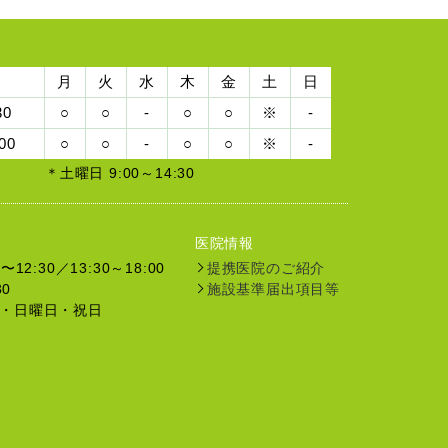
月
火
水
木
金
土
日
30
○
○
-
○
○
※
-
00
○
○
-
○
○
※
-
＊土曜日 9:00～14:30
医院情報
12:30／13:30～18:00
提携医院のご紹介
30
施設基準届出項目等
・日曜日・祝日